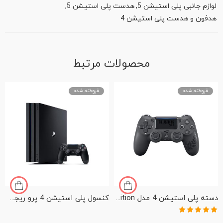
لوازم جانبی پلی استیشن 5
,
هدست پلی استیشن 5
,
هدفون و هدست پلی استیشن 4
محصولات مرتبط
فروخته شده
فروخته شده
دسته پلی استیشن 4 مدل Dualshock 4 Controller – The Last of Us Part II Limited Edition
کنسول پلی استیشن 4 پرو ریجن دو اروپا با هارد یک ترابایت
نمره
5.00
از