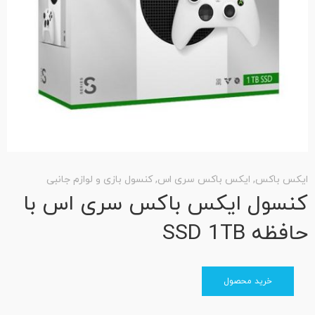
ایکس باکس
,
ایکس باکس سری اس
,
کنسول بازی و لوازم جانبی
ای
کنسول ایکس باکس سری اس با
ک
حافظه SSD 1TB
حا
نم
5
خرید محصول