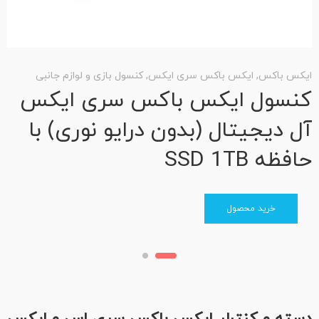
ایکس باکس
,
ایکس باکس سری ایکس
,
کنسول بازی و لوازم جانبی
ای
کنسول ایکس باکس سری ایکس
ک
آل دیجیتال (بدون درایو نوری) با
با
حافظه SSD 1TB
نم
5
خرید محصول