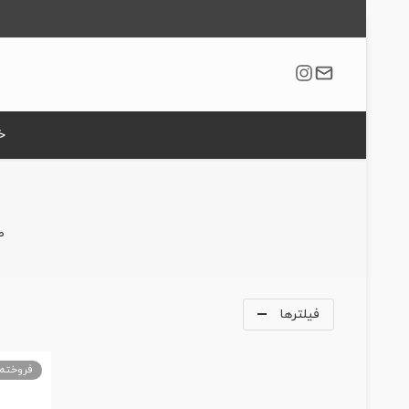
خ
ص
فیلترها
فروخته