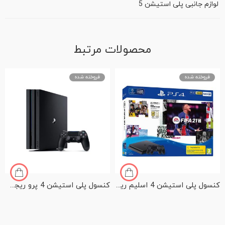
لوازم جانبی پلی استیشن 5
محصولات مرتبط
فروخته شده
فروخته شده
کنسول پلی استیشن 4 اسلیم ریجن دو اروپا با هارد 500 گیگ باندل FIFA 21 Ultimate Edition به همراه دسته اضافی
کنسول پلی استیشن 4 پرو ریجن دو اروپا با هارد یک ترابایت