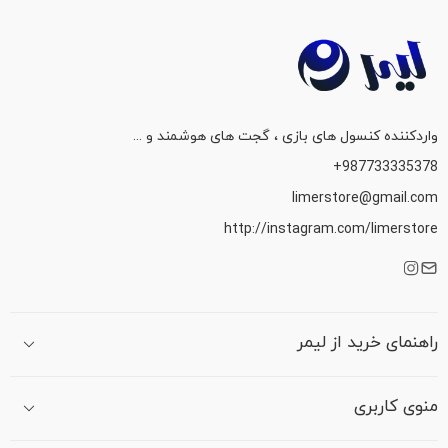
واردکننده کنسول های بازی ، گجت های هوشمند و ...
987733335378+
limerstore@gmail.com
http://instagram.com/limerstore
راهنمای خرید از لیمر
منوی کاربری