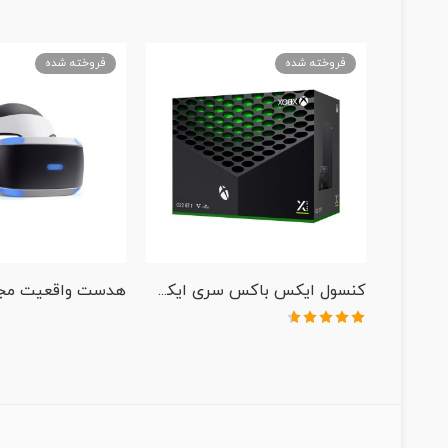
فروخته شده
فروخته شده
کنسول ایکس باکس سری ایکس با حافظه SSD 1TB
نمره
4.60
از
5