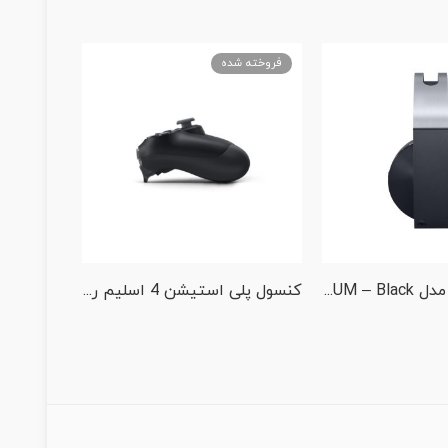
فروخته شده
فروخته 
هدست سونی مدل PLATINUM – Black
کنسول پلی استیشن 4 اسلیم ریجن یک امریکا کد CUH2215B با هارد یک ترابایت