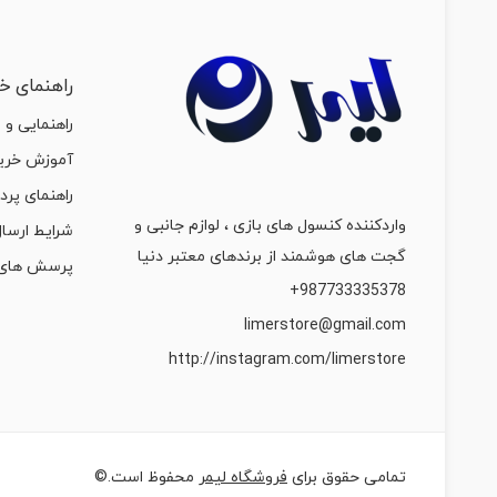
راهنمای خر
راهنمایی و 
آموزش خرید
راهنمای پرد
واردکننده کنسول های بازی ، لوازم جانبی و
شرایط ارسال
گجت های هوشمند از برندهای معتبر دنیا
پرسش های 
987733335378+
limerstore@gmail.com
http://instagram.com/limerstore
تمامی حقوق برای
فروشگاه لیمر
محفوظ است.©